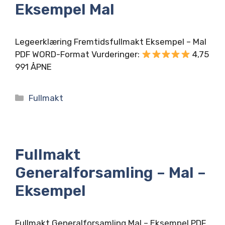
Eksempel Mal
Legeerklæring Fremtidsfullmakt Eksempel – Mal
PDF WORD-Format Vurderinger:
4,75
991 ÅPNE
Kategorier
Fullmakt
Fullmakt
Generalforsamling – Mal –
Eksempel
Fullmakt Generalforsamling Mal – Eksempel PDF