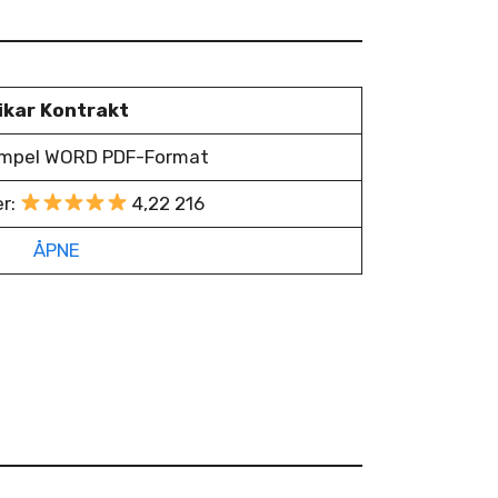
ikar Kontrakt
empel WORD PDF-Format
er:
4,22 216
ÅPNE