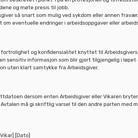
dene og møte presis til jobb.
dsgiver så snart som mulig ved sykdom eller annen fravær
ert om eventuelle endringer i arbeidsoppgaver eller arbeids
e fortrolighet og konfidensialitet knyttet til Arbeidsgiv
ensitiv informasjon som blir gjort tilgjengelig i løpet a
sjon uten klart samtykke fra Arbeidsgiver.
uttdatoen dersom enten Arbeidsgiver eller Vikaren bryter 
vtalen må gi skriftlig varsel til den andre parten med mi
Vikar] [Dato]