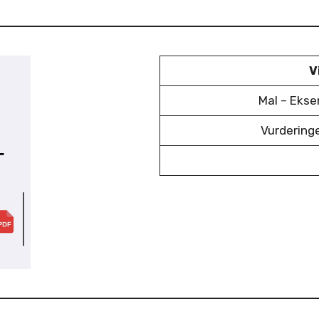
V
Mal – Eks
Vurdering