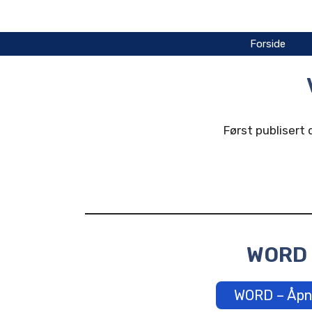
Hopp
til
innhold
Forside
Først publisert 
WORD
WORD – Åpn