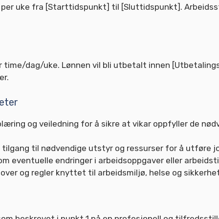
 per uke fra [Starttidspunkt] til [Sluttidspunkt]. Arbeids
r time/dag/uke. Lønnen vil bli utbetalt innen [Utbetalingsd
er.
heter
plæring og veiledning for å sikre at vikar oppfyller de 
ar tilgang til nødvendige utstyr og ressurser for å utføre 
d om eventuelle endringer i arbeidsoppgaver eller arbeidst
lover og regler knyttet til arbeidsmiljø, helse og sikkerhet
om beskrevet i punkt 1 på en profesjonell og tilfredssti