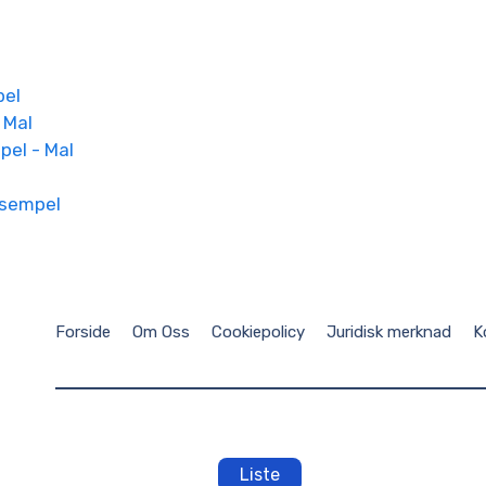
pel
 Mal
pel - Mal
ksempel
Forside
Om Oss
Cookiepolicy
Juridisk merknad
K
Liste