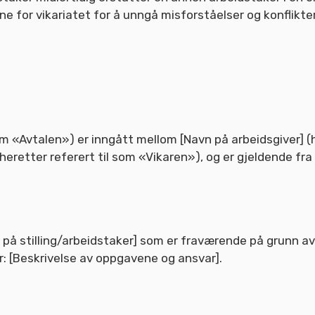
ene for vikariatet for å unngå misforståelser og konflikte
om «Avtalen») er inngått mellom [Navn på arbeidsgiver] (h
heretter referert til som «Vikaren»), og er gjeldende fra [
 på stilling/arbeidstaker] som er fraværende på grunn av [å
: [Beskrivelse av oppgavene og ansvar].