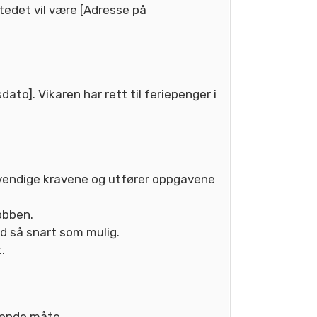
stedet vil være [Adresse på
ato]. Vikaren har rett til feriepenger i
nødvendige kravene og utfører oppgavene
jobben.
id så snart som mulig.
.
llende måte.