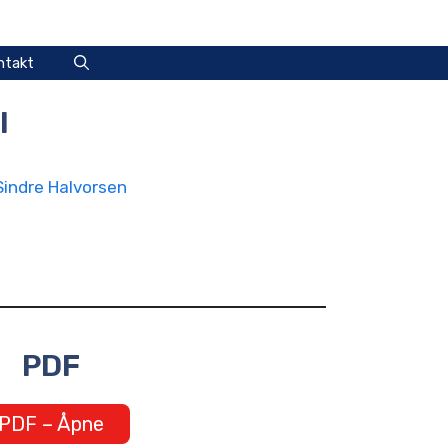
ntakt
l
Sindre Halvorsen
PDF
PDF – Åpne