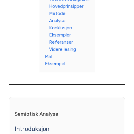
Hovedprinsipper
Metode
Analyse
Konklusjon
Eksempler
Referanser
Videre lesing
Mal
Eksempel
Semiotisk Analyse
Introduksjon