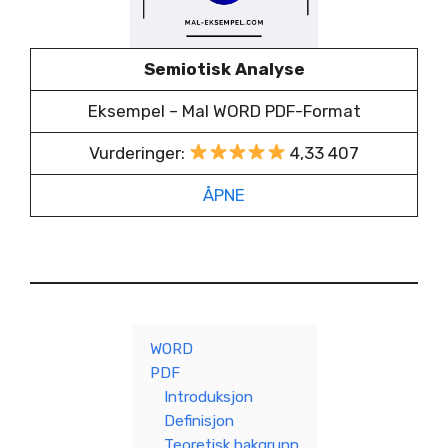
Semiotisk Analyse
Eksempel – Mal WORD PDF-Format
Vurderinger:
4,33 407
ÅPNE
WORD
PDF
Introduksjon
Definisjon
Teoretisk bakgrunn