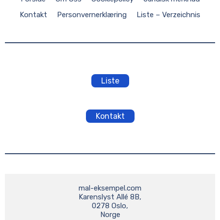
Kontakt
Personvernerklæring
Liste – Verzeichnis
Liste
Kontakt
mal-eksempel.com

Karenslyst Allé 8B,

0278 Oslo,

Norge
