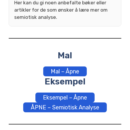
Her kan du gi noen anbefalte bøker eller
artikler for de som ønsker å lære mer om
semiotisk analyse.
Mal
Mal – Åpne
Eksempel
Eksempel – Åpne
ÅPNE – Semiotisk Analyse