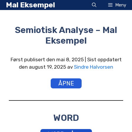
Hopp
Mal Eksempel
Meny
til
innhold
Semiotisk Analyse – Mal
Eksempel
Først publisert den mai 8, 2025 | Sist oppdatert
den august 19, 2025 av
Sindre Halvorsen
ÅPNE
WORD