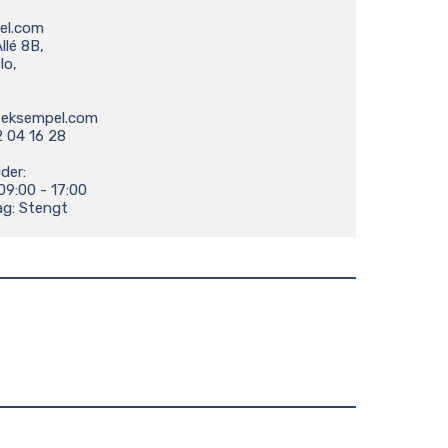
l.com

lé 8B,

o,

-eksempel.com
 04 16 28

er:

9:00 - 17:00

g: Stengt
k