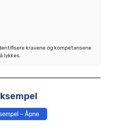
å identifisere kravene og kompetansene
å lykkes.
ksempel
sempel – Åpne