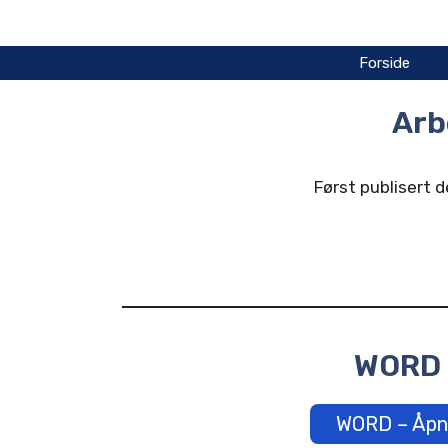
Hopp
til
innhold
Forside
Arb
Først publisert d
WORD
WORD – Åpn