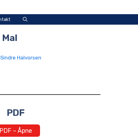
ntakt
 Mal
v
Sindre Halvorsen
PDF
PDF – Åpne