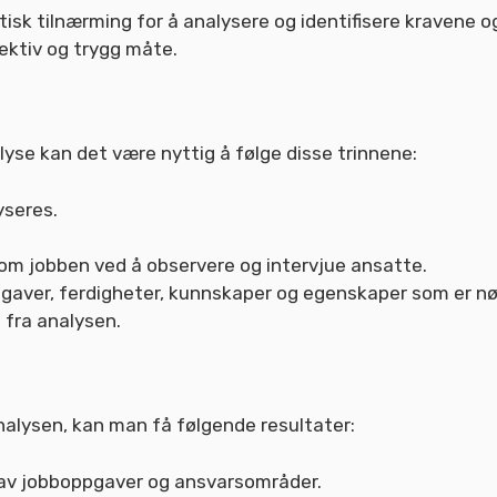
tisk tilnærming for å analysere og identifisere kraven
ektiv og trygg måte.
yse kan det være nyttig å følge disse trinnene:
yseres.
om jobben ved å observere og intervjue ansatte.
oppgaver, ferdigheter, kunnskaper og egenskaper som er n
fra analysen.
alysen, kan man få følgende resultater:
r av jobboppgaver og ansvarsområder.