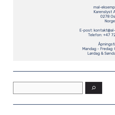
mal-eksempe
Karenslyst Al
0278 Osl
Norge

E-post: 
kontakt@al
Telefon: +47 72
Åpningstid
Mandag - Fredag: 0
Lørdag & Sønda
Sø